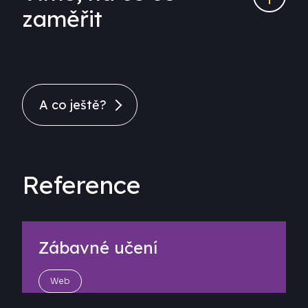
zaměřit
A co ještě?
Reference
Zábavné učení
Web