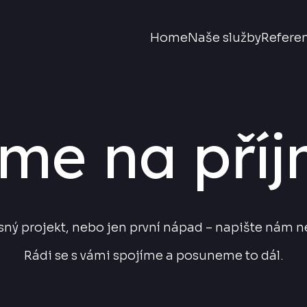
Home
Naše služby
Refere
me na pří
sný projekt, nebo jen první nápad – napište nám n
Rádi se s vámi spojíme a posuneme to dál.