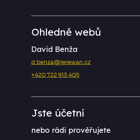
Ohledně webů
David Benža
d.benza@jerewan.cz
+420 722 913 405
Jste účetní
nebo rádi prověřujete