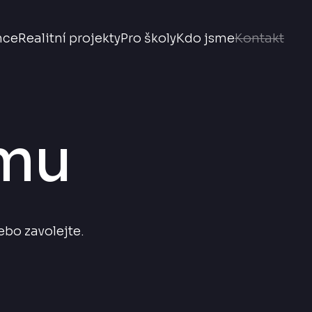
nce
Realitní projekty
Pro školy
Kdo jsme
Kontakt
jmu
ebo zavolejte.