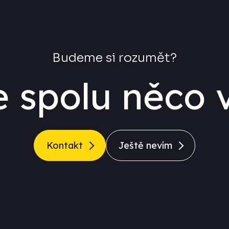
Budeme si rozumět?
 spolu něco v
Kontakt
Ještě nevím